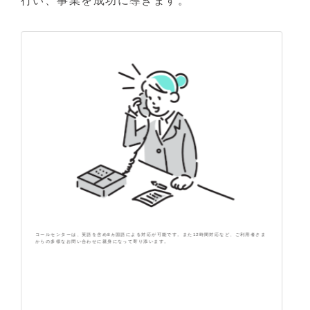
行い、事業を成功に導きます。
コールセンターは、英語を含め8カ国語による対応が可能です。また12時間対応など、ご利用者さま
何
からの多様なお問い合わせに親身になって寄り添います。
策