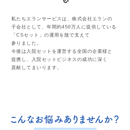
私たち
エランサービスは、
株式会社エランの
子会社として、
年間
約450万人に
提供している
「CSセット」の
運用を
陰で
支えて
参りました。
今後は
入院セットを
運営する
全国の
企業様と
提携し、
入院セット
ビジネスの
成功に
深く
貢献して
まいります。
こんなお悩みありませんか？