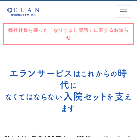
弊社社員を装った「なりすまし電話」に関するお知ら
せ
エランサービス
時
はこれからの
代
に
入院セット
支
なくてはならない
を
え
ます