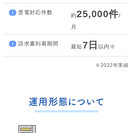
25,000件
受電対応件数
i
約
/
月
7日
請求書到着期間
i
最短
以内※
※2022年実績
運用形態について